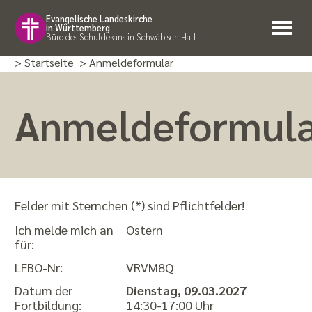
Evangelische Landeskirche
in Württemberg
Büro des Schuldekans in Schwäbisch Hall
> Startseite
> Anmeldeformular
Anmeldeformul
Felder mit Sternchen (*) sind Pflichtfelder!
Ich melde mich an
Ostern
für:
LFBO-Nr:
VRVM8Q
Datum der
Dienstag, 09.03.2027
Fortbildung:
14:30-17:00 Uhr