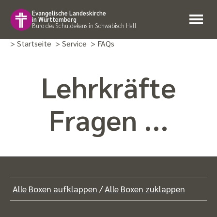
Evangelische Landeskirche
in Württemberg
Büro des Schuldekans in Schwäbisch Hall
> Startseite
> Service
> FAQs
Lehrkräfte
Fragen ...
Alle Boxen aufklappen
/
Alle Boxen zuklappen