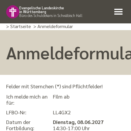
Evangelische Landeskirche
in Württemberg
Büro des Schuldekans in Schwäbisch Hall
> Startseite
> Anmeldeformular
Anmeldeformul
Felder mit Sternchen (*) sind Pflichtfelder!
Ich melde mich an
Film ab
für:
LFBO-Nr:
LL4GX2
Datum der
Dienstag, 08.06.2027
Fortbildung:
14:30-17:00 Uhr